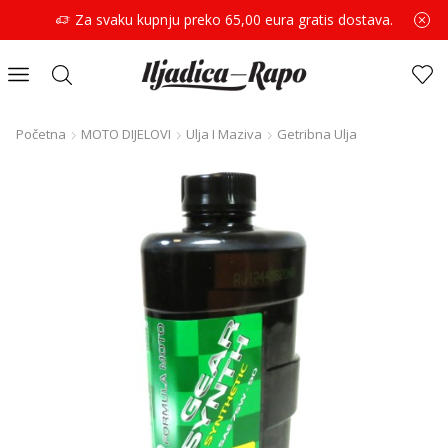
Za svaku kupnju preko 65,00 eura gratis dostava.
Početna
MOTO DIJELOVI
Ulja I Maziva
Getribna Ulja