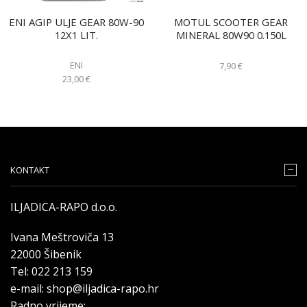
ENI AGIP ULJE GEAR 80W-90
MOTUL SCOOTER GEAR
12X1 LIT.
MINERAL 80W90 0.150L
ENI
7,90
€
23,00
€
KONTAKT
ILJADICA-RAPO d.o.o.
Ivana Meštroviča 13
22000 Šibenik
Tel: 022 213 159
e-mail: shop@iljadica-rapo.hr
Radno vrijeme: