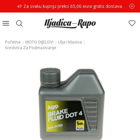
Za svaku kupnju preko 65,00 eura gratis dostava.
Početna
MOTO DIJELOVI
Ulja I Maziva
Sredstva Za Podmazivanje