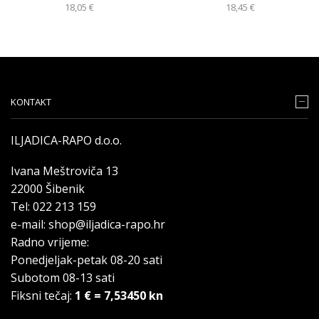
18,05
€
18,45
€
KONTAKT
ILJADICA-RAPO d.o.o.
Ivana Meštroviča 13
22000 Šibenik
Tel: 022 213 159
e-mail: shop@iljadica-rapo.hr
Radno vrijeme:
Ponedjeljak-petak 08-20 sati
Subotom 08-13 sati
Fiksni tečaj:
1 € = 7,53450 kn