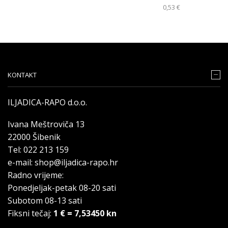
0,53
€
KONTAKT
ILJADICA-RAPO d.o.o.
Ivana Meštroviča 13
22000 Šibenik
Tel: 022 213 159
e-mail: shop@iljadica-rapo.hr
Radno vrijeme:
Ponedjeljak-petak 08-20 sati
Subotom 08-13 sati
Fiksni tečaj:
1 € = 7,53450 kn