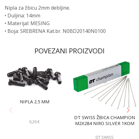
Nipla za žbicu 2mm debljine.
• Duljina: 14mm
• Materijal: MESING
• Boja: SREBRENA Kat.br. N0BD20140N0100
POVEZANI PROIZVODI
NIPLA 2.5 MM
DT SWISS ŽBICA CHAMPION
0,20
€
M2X284 NIRO SILVER 1KOM
DT SWISS