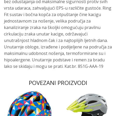
bez odustajanja od maksimalne sigurnosti protiv svih
vrsta udaraca, zahvaljujući EPS-u različite gustoće. Ring
Fit sustav i bočna kopča za otpuštanje čine kacigu
jednostavnom za nošenje, velika područja za
kanaliziranje zraka na školjki omogućuju pravilnu
cirkulaciju zraka unutar kacige, održavajući
unutrašnjost hladnom čak i za najtoplijih ljetnih dana.
Unutarnje obloge, izrađene i podijeljene na područja za
maksimalnu udobnost nošenja, termoformirane su i
hipoalergene. Unutarnje podstave i remen za bradu
lako se skidaju i mogu se prati. Kat.br. 851G-AAA-19
POVEZANI PROIZVODI