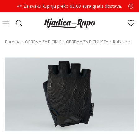
Za svaku kupnju preko 65,00 eura gratis dostava.
Početna
OPREMA ZA BICIKLE
OPREMA ZA BICIKLISTA
Rukavice