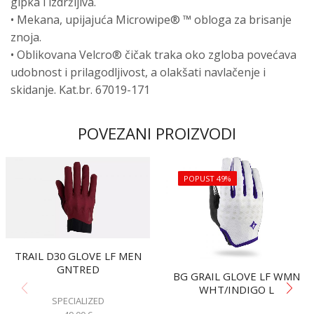
gipka i izdržljiva.
• Mekana, upijajuća Microwipe® ™ obloga za brisanje
znoja.
• Oblikovana Velcro® čičak traka oko zgloba povećava
udobnost i prilagodljivost, a olakšati navlačenje i
skidanje. Kat.br. 67019-171
POVEZANI PROIZVODI
POPUST 49%
TRAIL D30 GLOVE LF MEN
GNTRED
BG GRAIL GLOVE LF WMN
WHT/INDIGO L
SPECIALIZED