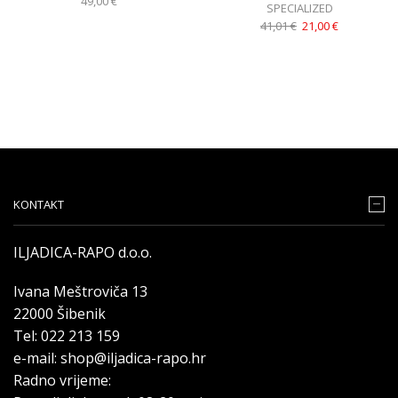
49,00
€
SPECIALIZED
41,01
€
21,00
€
KONTAKT
ILJADICA-RAPO d.o.o.
Ivana Meštroviča 13
22000 Šibenik
Tel: 022 213 159
e-mail: shop@iljadica-rapo.hr
Radno vrijeme: