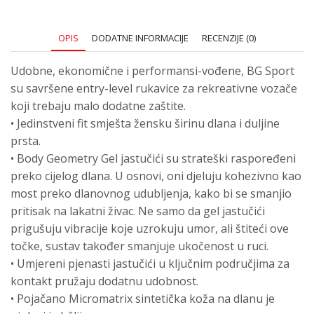
OPIS
DODATNE INFORMACIJE
RECENZIJE (0)
Udobne, ekonomične i performansi-vođene, BG Sport
su savršene entry-level rukavice za rekreativne vozače
koji trebaju malo dodatne zaštite.
• Jedinstveni fit smješta žensku širinu dlana i duljine
prsta.
• Body Geometry Gel jastučići su strateški raspoređeni
preko cijelog dlana. U osnovi, oni djeluju kohezivno kao
most preko dlanovnog udubljenja, kako bi se smanjio
pritisak na lakatni živac. Ne samo da gel jastučići
prigušuju vibracije koje uzrokuju umor, ali štiteći ove
točke, sustav također smanjuje ukočenost u ruci.
• Umjereni pjenasti jastučići u ključnim područjima za
kontakt pružaju dodatnu udobnost.
• Pojačano Micromatrix sintetička koža na dlanu je