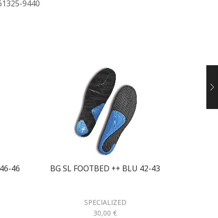
 61325-9440
46-46
BG SL FOOTBED ++ BLU 42-43
BG SL 
SPECIALIZED
30,00
€