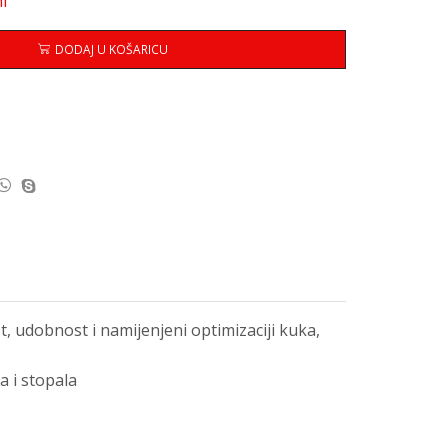
i
DODAJ U KOŠARICU
, udobnost i namijenjeni optimizaciji kuka,
a i stopala