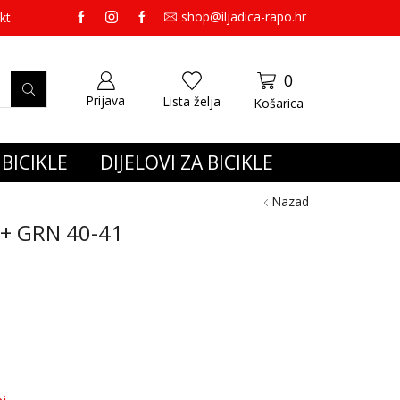
shop@iljadica-rapo.hr
preko 65,00 eura gratis dostava.
kt
0
Prijava
Lista želja
Košarica
BICIKLE
DIJELOVI ZA BICIKLE
Nazad
+ GRN 40-41