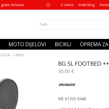
 gratis dostava.
O nama
Vodič/blog
Za svaku kupnju 
Konta
MOTO DIJELOVI
BICIKLI
OPREMA ZA 
KLISTA
Ulošci
BG SL FOOTBED ++
30,00
€
KB: 61325-9440