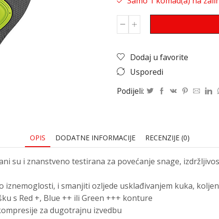
Samo 1 komad(a) na zalih
Dodaj u favorite
Usporedi
Podijeli:
OPIS
DODATNE INFORMACIJE
RECENZIJE (0)
 su i znanstveno testirana za povećanje snage, izdržljivost
o iznemoglosti, i smanjiti ozljede usklađivanjem kuka, koljen
ku s Red +, Blue ++ ili Green +++ konture
t kompresije za dugotrajnu izvedbu