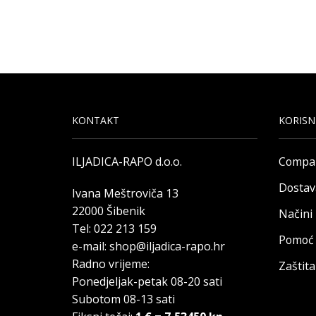
KONTAKT
KORISN
ILJADICA-RAPO d.o.o.
Compa
Dostav
Ivana Meštroviča 13
22000 Šibenik
Načini
Tel: 022 213 159
Pomoć 
e-mail: shop@iljadica-rapo.hr
Radno vrijeme:
Zaštit
Ponedjeljak-petak 08-20 sati
Subotom 08-13 sati