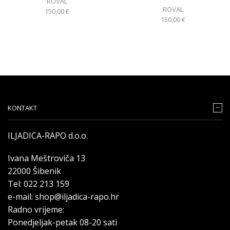
ROVAL
ROVAL
150,00
€
150,00
€
KONTAKT
ILJADICA-RAPO d.o.o.
Ivana Meštroviča 13
22000 Šibenik
Tel: 022 213 159
e-mail: shop@iljadica-rapo.hr
Radno vrijeme:
Ponedjeljak-petak 08-20 sati