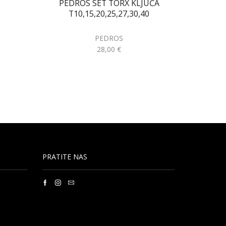
PEDROS SET TORX KLJUČA
XLC 
T10,15,20,25,27,30,40
PEDROS
28,00
€
PRATITE NAS