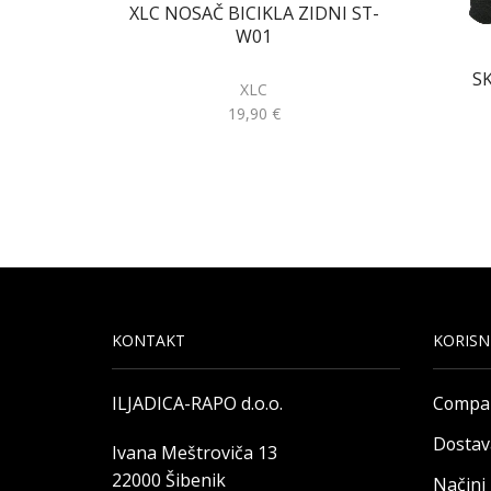
XLC NOSAČ BICIKLA ZIDNI ST-
W01
S
XLC
19,90
€
KONTAKT
KORISN
ILJADICA-RAPO d.o.o.
Compa
Dostav
Ivana Meštroviča 13
22000 Šibenik
Načini