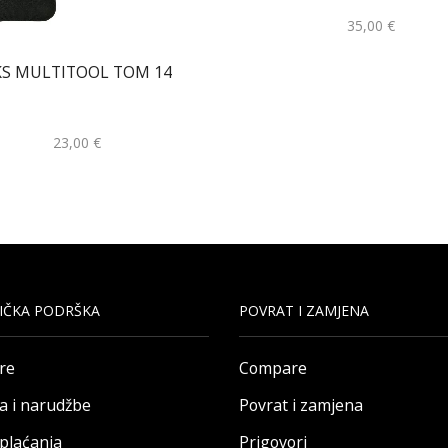
35,00
€
KS MULTITOOL TOM 14
23,00
€
IČKA PODRŠKA
POVRAT I ZAMJENA
re
Compare
a i narudžbe
Povrat i zamjena
 plaćanja
Prigovori