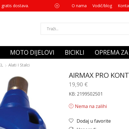
 gratis dostava.
O nama
Vodič/blog
Za svaku kupnju 
Konta
MOTO DIJELOVI
BICIKLI
OPREMA ZA 
KL
Alati I Stalci
AIRMAX PRO KONT
19,90
€
KB: 2199502501
Nema na zalihi
Dodaj u favorite