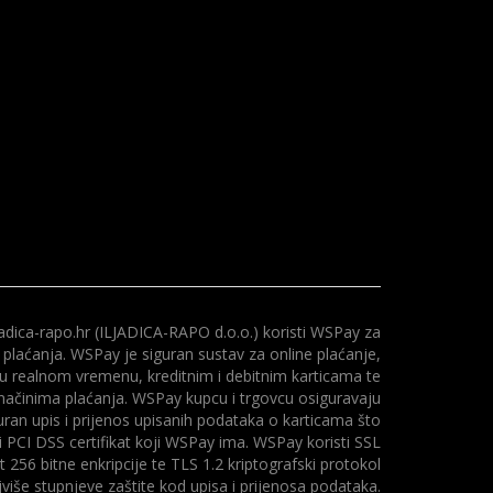
adica-rapo.hr (ILJADICA-RAPO d.o.o.) koristi WSPay za
 plaćanja. WSPay je siguran sustav za online plaćanje,
 u realnom vremenu, kreditnim i debitnim karticama te
načinima plaćanja. WSPay kupcu i trgovcu osiguravaju
uran upis i prijenos upisanih podataka o karticama što
i PCI DSS certifikat koji WSPay ima. WSPay koristi SSL
at 256 bitne enkripcije te TLS 1.2 kriptografski protokol
više stupnjeve zaštite kod upisa i prijenosa podataka.