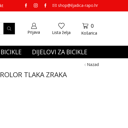
shop@iljadica-rapo.hr
preko 65,00 eura gratis dostava.
kt
0
Prijava
Lista želja
Košarica
BICIKLE
DIJELOVI ZA BICIKLE
Nazad
ROLOR TLAKA ZRAKA