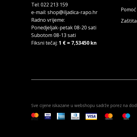
Tel: 022 213 159
Pomoć 
e-mail: shop@iljadica-rapo.hr
Radno vrijeme:
Zaštit
Ponedjeljak-petak 08-20 sati
Subotom 08-13 sati
Fiksni tečaj:
1 € = 7,53450 kn
Sve cijene iskazane u webshopu sadrže porez na doda