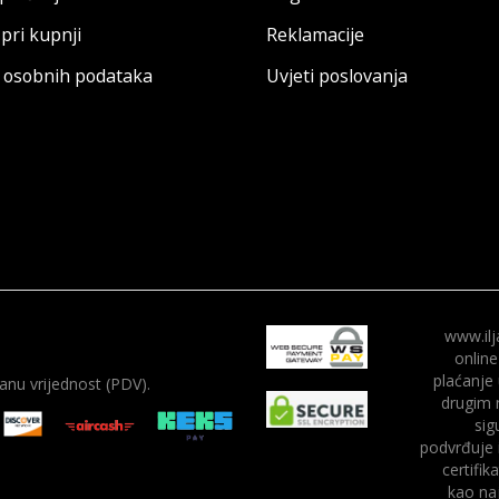
pri kupnji
Reklamacije
a osobnih podataka
Uvjeti poslovanja
www.ilj
online
plaćanje
nu vrijednost (PDV).
drugim 
sig
podvrđuje 
certifik
kao naj