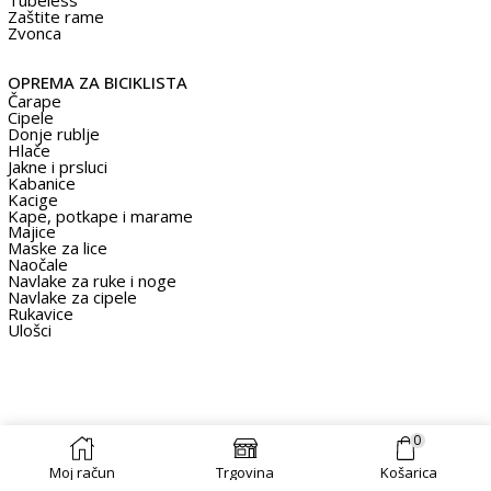
Tubeless
Zaštite rame
Zvonca
OPREMA ZA BICIKLISTA
Čarape
Cipele
Donje rublje
Hlače
Jakne i prsluci
Kabanice
Kacige
Kape, potkape i marame
Majice
Maske za lice
Naočale
Navlake za ruke i noge
Navlake za cipele
Rukavice
Ulošci
0
Moj račun
Trgovina
Košarica