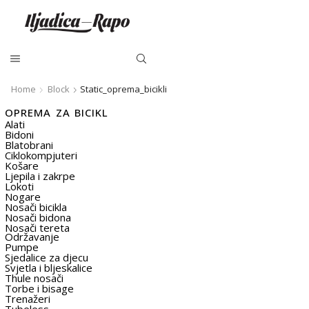
Home
Block
Static_oprema_bicikli
OPREMA ZA BICIKL
Alati
Bidoni
Blatobrani
Ciklokompjuteri
Košare
Ljepila i zakrpe
Lokoti
Nogare
Nosači bicikla
Nosači bidona
Nosači tereta
Održavanje
Pumpe
Sjedalice za djecu
Svjetla i bljeskalice
Thule nosači
Torbe i bisage
Trenažeri